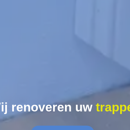
ij renoveren uw
trapp