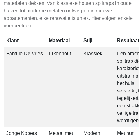
materialen dekken. Van klassieke houten splitraps in oude
huizen tot moderne metalen ontwerpen in nieuwe
appartementen, elke renovatie is uniek. Hier volgen enkele
voorbeelden
Klant
Materiaal
Stijl
Resultaa
Familie De Vries
Eikenhout
Klassiek
Een prach
splitrap d
karakteris
uitstralin
het huis
versterkt, 
tegelijkert
een strak
veilige tr
wordt geb
Jonge Kopers
Metaal met
Modern
Met hun