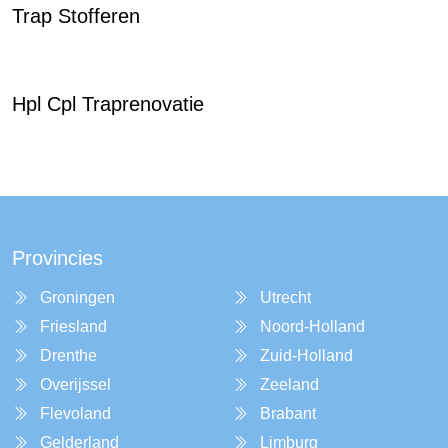
Trap Stofferen
Hpl Cpl Traprenovatie
Provincies
Groningen
Utrecht
Friesland
Noord-Holland
Drenthe
Zuid-Holland
Overijssel
Zeeland
Flevoland
Brabant
Gelderland
Limburg