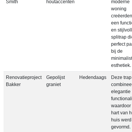
Smith
houtaccenten
moderne
woning
creëerden
een funct
en stijlvol
splitrap d
perfect pa
bij de
minimalis
esthetiek.
Renovatieproject
Gepolijst
Hedendaags
Deze trap
Bakker
graniet
combinee
elegantie
functionali
waardoor 
hart van h
huis werd
gevormd.